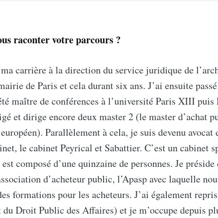
us raconter votre parcours ?
a carrière à la direction du service juridique de l’arch
mairie de Paris et cela durant six ans. J’ai ensuite pas
été maître de conférences à l’université Paris XIII puis 
rigé et dirige encore deux master 2 (le master d’achat pu
 européen). Parallèlement à cela, je suis devenu avocat 
inet, le cabinet Peyrical et Sabattier. C’est un cabinet s
i est composé d’une quinzaine de personnes. Je préside
association d’acheteur public, l’Apasp avec laquelle no
des formations pour les acheteurs. J’ai également repris
t du Droit Public des Affaires) et je m’occupe depuis pl