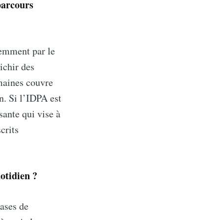
parcours
ibe
cemment par le
ichir des
maines couvre
n. Si l’IDPA est
sante qui vise à
crits
uotidien ?
bases de