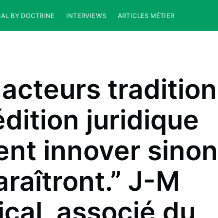
CAL BY DOCTRINE
INTERVIEWS
ARTICLES MÉTIER
 acteurs traditio
édition juridique
ent innover sinon 
araîtront.” J-M
ical, associé du