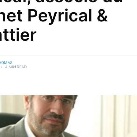
net Peyrical &
ttier
THOMAS
•
4 MIN READ