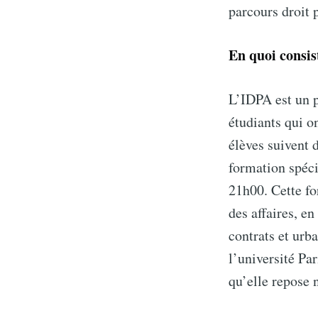
parcours droit 
En quoi consis
L’IDPA est un p
étudiants qui o
élèves suivent 
formation spéci
21h00. Cette fo
Subsc
des affaires, en
contrats et urb
l’université Pa
Stay u
qu’elle repose