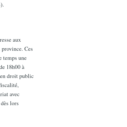
).
resse aux
n province. Ces
me temps une
 de 18h00 à
en droit public
e Blog
iscalité,
riat avec
 dès lors
livered