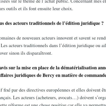
isées sur le thème de l’achat public. Concernant mes él
rs outils et ils font ensuite leur choix.
s des acteurs traditionnels de l’édition juridique ?
omaines de nouveaux acteurs innovent et savent se rend
 Les acteurs traditionnels dans l’édition juridique ou ai
over sinon ils disparaîtront.
 avis sur la mise en place de la dématérialisation ann
affaires juridiques de Bercy en matière de command
if fixé par des directives européennes et elles doivent ê
rançais. Les acteurs (acheteurs, avocats…) doivent s’org
tte réforme est une chose positive car elle va permettr