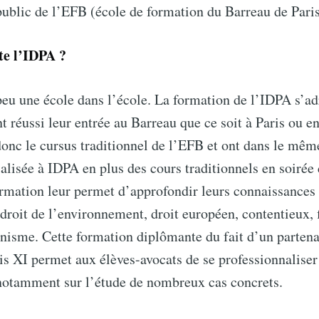
public de l’EFB (école de formation du Barreau de Paris
te l’IDPA ?
eu une école dans l’école. La formation de l’IDPA s’ad
nt réussi leur entrée au Barreau que ce soit à Paris ou e
donc le cursus traditionnel de l’EFB et ont dans le mê
alisée à IDPA en plus des cours traditionnels en soirée
rmation leur permet d’approfondir leurs connaissances 
ribe to Doctrine l
 droit de l’environnement, droit européen, contentieux, f
anisme. Cette formation diplômante du fait d’un partena
ris XI permet aux élèves-avocats de se professionnaliser
p to date! Get all the latest & greatest posts de
 notamment sur l’étude de nombreux cas concrets.
straight to your inbox