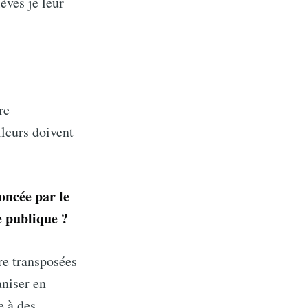
èves je leur
re
lleurs doivent
oncée par le
e publique ?
tre transposées
aniser en
e à des