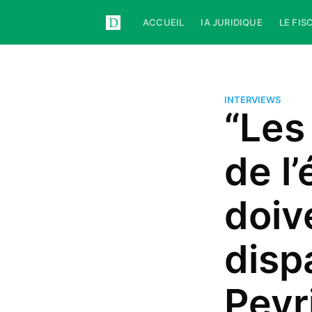
ACCUEIL
IA JURIDIQUE
LE FIS
INTERVIEWS
“Les
de l’
doiv
disp
Peyr