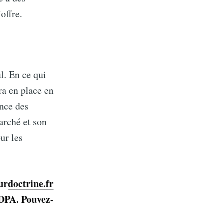
offre.
l. En ce qui
a en place en
ance des
arché et son
ur les
ur
doctrine.fr
’IDPA. Pouvez-