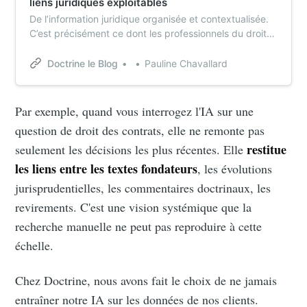
liens juridiques exploitables
De l’information juridique organisée et contextualisée.
C’est précisément ce dont les professionnels du droit
ont besoin pour maîtriser l’environnement juridique de
leur dossier et construire un raisonnement solide de A à
Doctrine le Blog
Pauline Chavallard
Z. L’information juridique est aujourd’hui éclatée, silotée
entre différentes sources, différents sites, différentes
bases documentaires.
Par exemple, quand vous interrogez l'IA sur une
question de droit des contrats, elle ne remonte pas
restitue
seulement les décisions les plus récentes. Elle
les liens entre les textes fondateurs
, les évolutions
jurisprudentielles, les commentaires doctrinaux, les
revirements. C'est une vision systémique que la
recherche manuelle ne peut pas reproduire à cette
échelle.
Chez Doctrine, nous avons fait le choix de ne jamais
entraîner notre IA sur les données de nos clients.