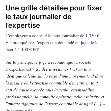
Une grille détaillée pour fixer
le taux journalier de
l’expertise
Subscribe to
L’employeur a contesté le taux journalier de 1.350 €
HT pratiqué par l’expert et a demandé au juge de le
Doctrine le
fixer à 1.100 € HT.
Sur le principe, le juge a reconnu que la société
Blog
d’expertise est «
fondée à réclamer […] un taux
identique calculé sur la base d'une moyenne […] dans
Stay up to date! Get all the latest &
la mesure où l'expertise comptable demeure en tout
greatest posts delivered straight to
état de cause exercée sous la seule responsabilité
your inbox
professionnelle, la conduite opérationnelle exclusive et
l'unique signature de l'expert-comptable désigné […]
»
(jugement p.6).