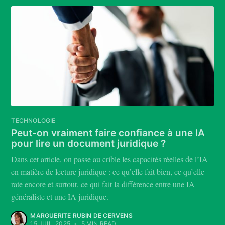
TECHNOLOGIE
Peut-on vraiment faire confiance à une IA
pour lire un document juridique ?
Dans cet article, on passe au crible les capacités réelles de l’IA
en matière de lecture juridique : ce qu’elle fait bien, ce qu’elle
rate encore et surtout, ce qui fait la différence entre une IA
généraliste et une IA juridique.
MARGUERITE RUBIN DE CERVENS
15 JUIL. 2025
•
5 MIN READ