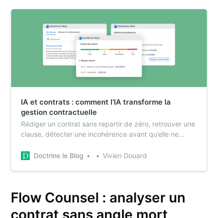
your inbox
Subscribe
IA et contrats : comment l’IA transforme la
gestion contractuelle
Rédiger un contrat sans repartir de zéro, retrouver une
clause, détecter une incohérence avant qu’elle ne
coûte cher... Pour beaucoup de juristes, ces tâches
restent encore trop manuelles. Aujourd’hui, l’IA change
Doctrine le Blog
Vivien Douard
la donne pour vous faire gagner en productivité tout
en renforçant la sécurité.
Flow Counsel : analyser un
contrat sans angle mort