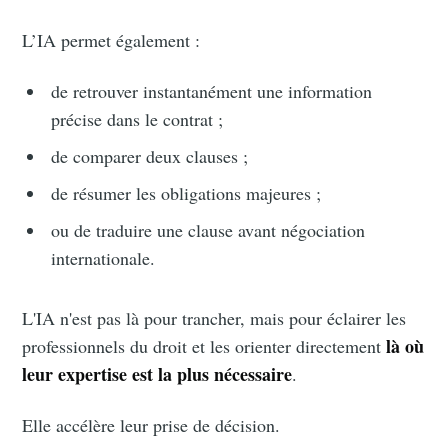
L’IA permet également :
de retrouver instantanément une information
précise dans le contrat ;
de comparer deux clauses ;
de résumer les obligations majeures ;
Subscribe to
ou de traduire une clause avant négociation
internationale.
Doctrine le
L'IA n'est pas là pour trancher, mais pour éclairer les
Blog
là où
professionnels du droit et les orienter directement
leur expertise est la plus nécessaire
.
Stay up to date! Get all the latest &
Elle accélère leur prise de décision.
greatest posts delivered straight to