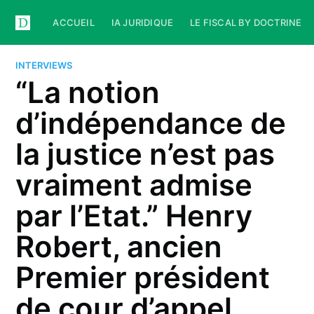
ACCUEIL
IA JURIDIQUE
LE FISCAL BY DOCTRINE
INTERVIEWS
“La notion
d’indépendance de
la justice n’est pas
vraiment admise
par l’Etat.”​ Henry
Robert, ancien
Premier président
de cour d’appel