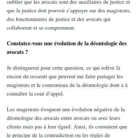
oublier que les avocats sont des auxiliaires de justice et
que la justice doit pouvoir s’appuyer sur des magistrats,
des fonctionnaires de justice et des avocats qui
Subscribe to
collaborent et se comprennent.
Doctrine le
Constatez-vous une évolution de la déontologie des
avocats ?
Blog
Je distinguerai pour cette question, ce qui relève là
encore du ressenti que peuvent me faire partager les
Stay up to date! Get all the latest &
magistrats et le contentieux de la déontologie dont a à
greatest posts delivered straight to
connaître la cour d’appel.
your inbox
Les magistrats évoquent une évolution négative de la
déontologie des avocats entre avocats ou avec leurs
clients mais pas à leur égard. Ainsi, ils constatent que
le principe de la contradiction ou les règles de