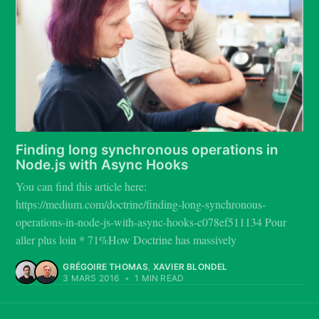
Finding long synchronous operations in
Node.js with Async Hooks
You can find this article here:
https://medium.com/doctrine/finding-long-synchronous-
operations-in-node-js-with-async-hooks-c078ef511134 Pour
aller plus loin * 71%How Doctrine has massively
GRÉGOIRE THOMAS
,
XAVIER BLONDEL
3 MARS 2016
•
1 MIN READ