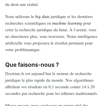
du droit une réalité.
Subscribe to
Nous utilisons le
big data
juridique et les dernières
recherches scientifiques en
machine learning
pour
Doctrine le
créer la recherche juridique du futur. À l’avenir, vous
ne chercherez plus, vous trouverez. Notre intelligence
Blog
artificielle vous proposera le résultat pertinent pour
votre problématique.
Stay up to date! Get all the latest &
greatest posts delivered straight to
Que faisons-nous ?
your inbox
Doctrine.fr est aujourd’hui le moteur de recherche
juridique le plus rapide du monde. Nos algorithmes
affichent vos résultats en 0,1 seconde contre 14 à 20
secondes par recherche pour les éditeurs traditionnels.
Mieux encore, nous analysons en temps réel des